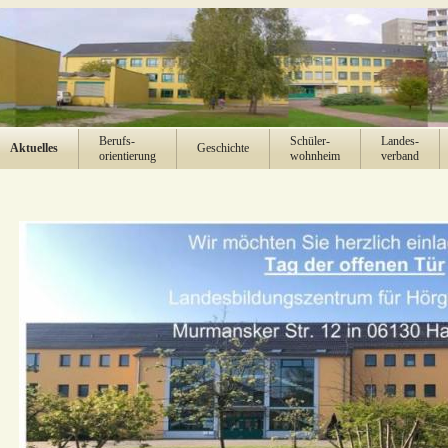
Berufs-
Schüler-
Landes-
Aktuelles
Geschichte
orientierung
wohnheim
verband